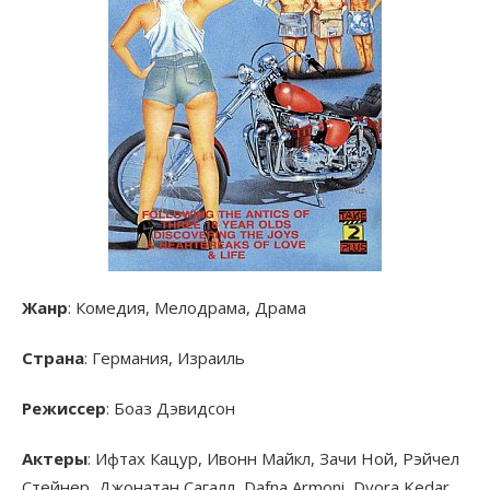
Жанр
: Комедия, Мелодрама, Драма
Страна
: Германия, Израиль
Режиссер
: Боаз Дэвидсон
Актеры
: Ифтах Кацур, Ивонн Майкл, Зачи Ной, Рэйчел
Стейнер, Джонатан Сагалл, Dafna Armoni, Dvora Kedar,