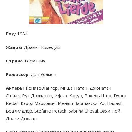
Год
: 1984
Жанры
: Драмы, Комедии
Страна
: Германия
Режиссер
: Дэн Уолмен
Актеры
: Ренате Лангер, Миша Натан, Джонатан
Сагалл, Рут Дэвидсон, Ифтах Кацур, Рахель Шор, Dvora
Kedar, Кэрол Маркович, Менаш Варшавски, Avi Hadash,
Беа Фидлер, Stefanie Petsch, Sabrina Cheval, Захи Ной,
Долли Доллар
Момо, известный развратник, просит своего друга