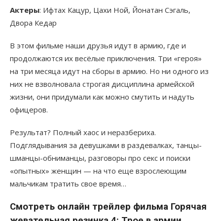
Актеры
: Ифтах Кацур, Цахи Ной, Йонатан Сэгаль,
Двора Кедар
В этом фильме наши друзья идут в армию, где и
продолжаются их весёлые приключения. Три «героя»
на три месяца идут на сборы в армию. Но ни одного из
них не взволновала строгая дисциплина армейской
жизни, они придумали как можно смутить и надуть
офицеров.
Результат? Полный хаос и неразбериха.
Подглядывания за девушками в раздевалках, танцы-
шманцы-обниманцы, разговоры про секс и поиски
«опытных» женщин — на что еще взрослеющим
мальчикам тратить свое время…
Смотреть онлайн трейлер фильма Горячая
жевательная резинка 4: Трое в армии