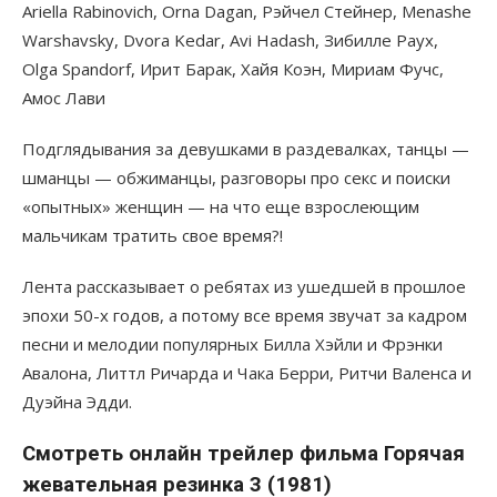
Ariella Rabinovich, Orna Dagan, Рэйчел Стейнер, Menashe
Warshavsky, Dvora Kedar, Avi Hadash, Зибилле Раух,
Olga Spandorf, Ирит Барак, Хайя Коэн, Мириам Фучс,
Амос Лави
Подглядывания за девушками в раздевалках, танцы —
шманцы — обжиманцы, разговоры про секс и поиски
«опытных» женщин — на что еще взрослеющим
мальчикам тратить свое время?!
Лента рассказывает о ребятах из ушедшей в прошлое
эпохи 50-х годов, а потому все время звучат за кадром
песни и мелодии популярных Билла Хэйли и Фрэнки
Авалона, Литтл Ричарда и Чака Берри, Ритчи Валенса и
Дуэйна Эдди.
Смотреть онлайн трейлер фильма Горячая
жевательная резинка 3 (1981)