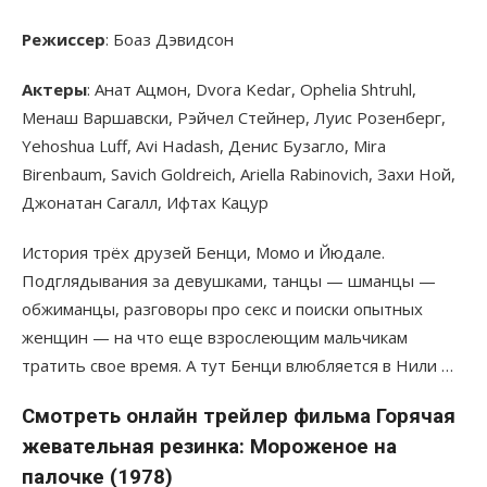
Режиссер
: Боаз Дэвидсон
Актеры
: Анат Ацмон, Dvora Kedar, Ophelia Shtruhl,
Менаш Варшавски, Рэйчел Стейнер, Луис Розенберг,
Yehoshua Luff, Avi Hadash, Денис Бузагло, Mira
Birenbaum, Savich Goldreich, Ariella Rabinovich, Захи Ной,
Джонатан Сагалл, Ифтах Кацур
История трёх друзей Бенци, Момо и Йюдале.
Подглядывания за девушками, танцы — шманцы —
обжиманцы, разговоры про секс и поиски опытных
женщин — на что еще взрослеющим мальчикам
тратить свое время. А тут Бенци влюбляется в Нили …
Смотреть онлайн трейлер фильма Горячая
жевательная резинка: Мороженое на
палочке (1978)