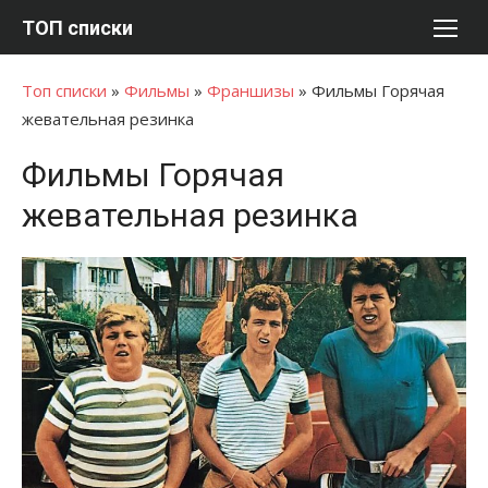
Перейти
ТОП списки
к
содержимому
Топ списки
»
Фильмы
»
Франшизы
»
Фильмы Горячая
жевательная резинка
Фильмы Горячая
жевательная резинка