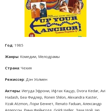
Год
: 1985
Жанры
: Комедии, Мелодрамы
Страна
: Чехия
Режиссер
: Дэн Уолмен
Актеры
: Иегуда Эфрони, Ифтах Кацур, Dvora Kedar, Avi
Hadash, Беа Фидлер, Ronen Shilon, Alexandra Kaster,
Itzak Atzmon, Лори Беннет, Renato Faduan, Александр
Аллерсон, Рина Фейнголд, Goldi Heller, Захи Ной, Jan