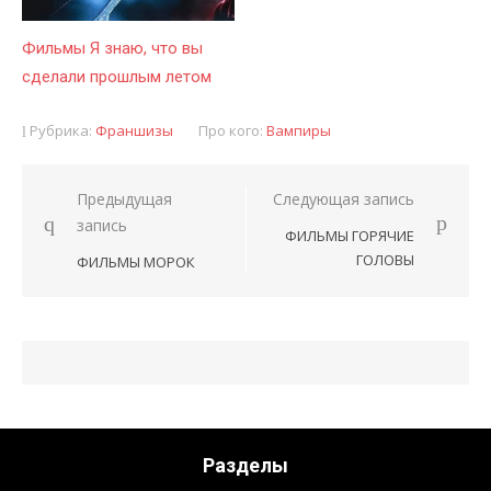
Фильмы Я знаю, что вы
сделали прошлым летом
Рубрика:
Франшизы
Про кого:
Вампиры
Предыдущая
Следующая запись
Навигация
запись
ФИЛЬМЫ ГОРЯЧИЕ
по
ГОЛОВЫ
ФИЛЬМЫ МОРОК
записям
Разделы