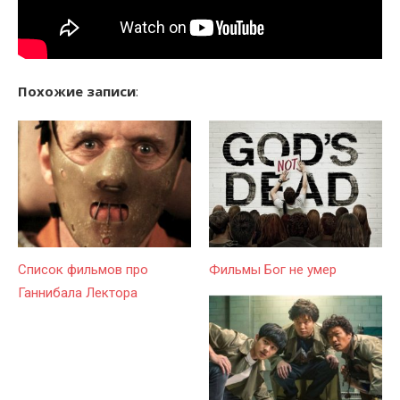
Похожие записи
:
Список фильмов про
Фильмы Бог не умер
Ганнибала Лектора