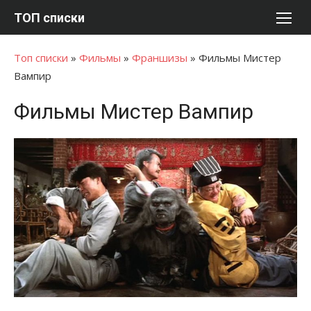
Перейти
ТОП списки
к
содержимому
Топ списки
»
Фильмы
»
Франшизы
»
Фильмы Мистер
Вампир
Фильмы Мистер Вампир