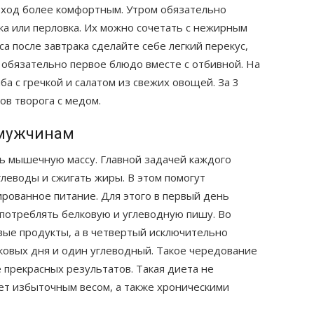
реход более комфортным. Утром обязательно
нка или перловка. Их можно сочетать с нежирным
а после завтрака сделайте себе легкий перекус,
 обязательно первое блюдо вместе с отбивной. На
а с гречкой и салатом из свежих овощей. За 3
ов творога с медом.
 мужчинам
ь мышечную массу. Главной задачей каждого
глеводы и сжигать жиры. В этом помогут
рованное питание. Для этого в первый день
потреблять белковую и углеводную пишу. Во
вые продукты, а в четвертый исключительно
ковых дня и один углеводный. Такое чередование
прекрасных результатов. Такая диета не
ает избыточным весом, а также хроническими