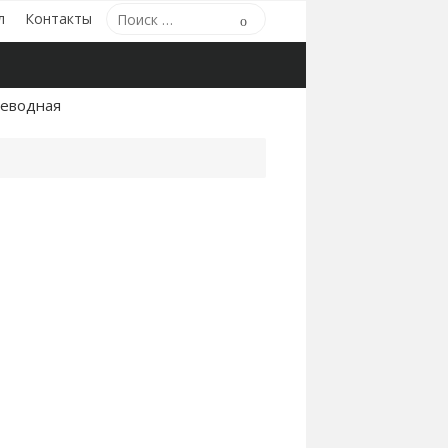
Поиск
л
Контакты
Поиск
по:
леводная