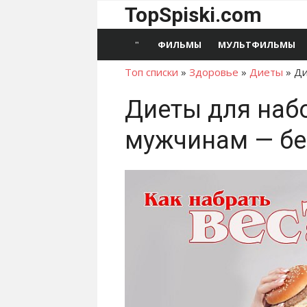
Перейти
TopSpiski.com
к
содержимому
ФИЛЬМЫ
МУЛЬТФИЛЬМЫ
Топ списки
»
Здоровье
»
Диеты
»
Ди
Диеты для наб
мужчинам — бе