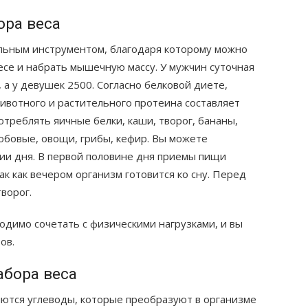
ора веса
альным инструментом, благодаря которому можно
се и набрать мышечную массу. У мужчин суточная
, а у девушек 2500. Согласно белковой диете,
животного и растительного протеина составляет
отреблять яичные белки, каши, творог, бананы,
бобовые, овощи, грибы, кефир. Вы можете
ии дня. В первой половине дня приемы пищи
к как вечером организм готовится ко сну. Перед
ворог.
димо сочетать с физическими нагрузками, и вы
ов.
абора веса
яются углеводы, которые преобразуют в организме