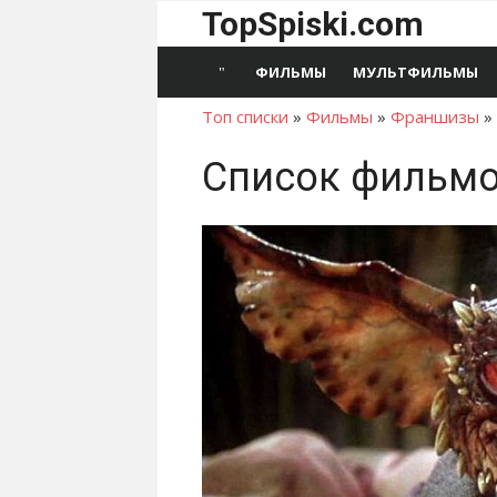
Перейти
TopSpiski.com
к
содержимому
ФИЛЬМЫ
МУЛЬТФИЛЬМЫ
Топ списки
»
Фильмы
»
Франшизы
»
Список фильмо