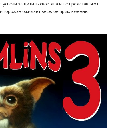
е успели защитить свои два и не представляют,
ди горожан ожидает веселое приключение.