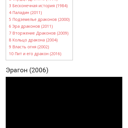
3
Бесконечная история (1984)
4
Паладин (2011)
5
Подземелье драконов (2000)
6
Эра драконов (2011)
7
Вторжение Драконов (2009)
8
Кольцо дракона (2004)
9
Власть огня (2002)
10
Пит и его дракон (2016)
Эрагон (2006)