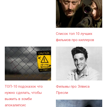
Список топ 10 лучших
фильмов про киллеров
ТОП-10 подсказок что
Фильмы про Элвиса
нужно сделать, чтобы
Пресли
выжить в зомби
апокалипсис