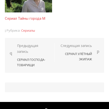
Сериал Тайны города М
Рубрика:
Сериалы
Предыдущая
Следующая запись
Навигация
запись
СЕРИАЛ УЛЁТНЫЙ
по
ЭКИПАЖ
СЕРИАЛ ГОСПОДА-
записям
ТОВАРИЩИ