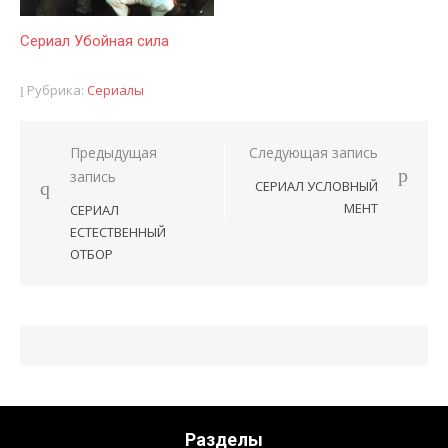
Сериал Убойная сила
Рубрика:
Сериалы
Предыдущая
Следующая запись
Навигация
запись
СЕРИАЛ УСЛОВНЫЙ
по
МЕНТ
СЕРИАЛ
записям
ЕСТЕСТВЕННЫЙ
ОТБОР
Разделы