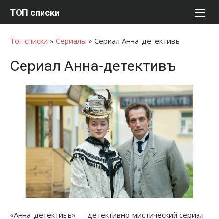
Перейти
ТОП списки
к
содержимому
Топ списки
»
Сериалы
»
Сериал Анна-детективъ
Сериал Анна-детективъ
«Анна-детективъ» — детективно-мистический сериал