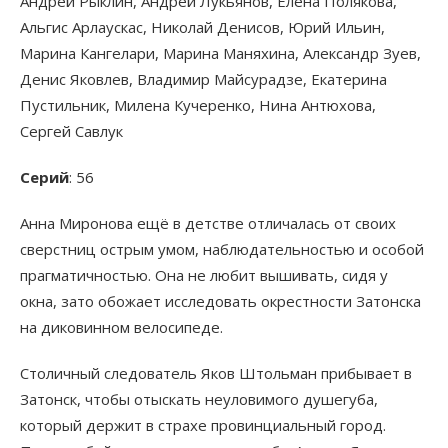
Андрей Рыклин, Андрей Лукьянов, Елена Полякова,
Альгис Арлаускас, Николай Денисов, Юрий Ильин,
Марина Кангелари, Марина Маняхина, Александр Зуев,
Денис Яковлев, Владимир Майсурадзе, Екатерина
Пустильник, Милена Кучеренко, Нина Антюхова,
Сергей Савлук
Серий
: 56
Анна Миронова ещё в детстве отличалась от своих
сверстниц острым умом, наблюдательностью и особой
прагматичностью. Она не любит вышивать, сидя у
окна, зато обожает исследовать окрестности Затонска
на диковинном велосипеде.
Столичный следователь Яков Штольман прибывает в
Затонск, чтобы отыскать неуловимого душегуба,
который держит в страхе провинциальный город.