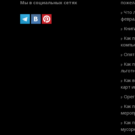
Мы в социальных сетях
пожел
Что 
февра
Книг
Как 
компь
Опят
Как 
льгот
Как 
карт 
Орег
Как 
мероп
Как 
мусор