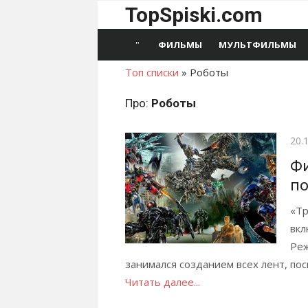
Перейти
TopSpiski.com
к
содержимому
ФИЛЬМЫ
МУЛЬТФИЛЬМЫ
Топ списки
»
Роботы
Про:
Роботы
Опу
20.
Фи
по
«Тр
вкл
Реж
занимался созданием всех лент, пос
Читать далее...