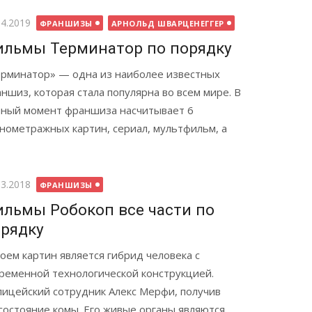
бликовано
04.2019
ФРАНШИЗЫ
АРНОЛЬД ШВАРЦЕНЕГГЕР
льмы Терминатор по порядку
рминатор» — одна из наиболее известных
ншиз, которая стала популярна во всем мире. В
ный момент франшиза насчитывает 6
нометражных картин, сериал, мультфильм, а
бликовано
03.2018
ФРАНШИЗЫ
льмы Робокоп все части по
рядку
оем картин является гибрид человека с
ременной технологической конструкцией.
ицейский сотрудник Алекс Мерфи, получив
состояние комы. Его живые органы являются