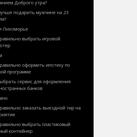
анием Доброго утра?
лучше подарить мужчине на 23
ля?
и Лихоморье
правильно выбрать игровой
ютер
а
правильно оформить ипотеку по
ной программе
выбрать сервис для оформления
иностранных банков
ано
правильно заказать выездной тир на
риятие
правильно выбрать пластиковый
ный контейнер