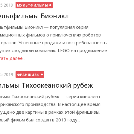
бликовано
05.2019
МУЛЬТФИЛЬМЫ
ультфильмы Бионикл
ьтфильмы Бионикл — популярная серия
мационных фильмов о приключениях роботов
оранов. Успешные продажи и востребованность
ушек сподвигли компанию LEGO на продвижение
ать далее...
бликовано
05.2019
ФРАНШИЗЫ
льмы Тихоокеанский рубеж
ьмы Тихоокеанский рубеж — серия кинолент
риканского производства. В настоящее время
ущено две картины в рамках этой франшизы.
вый фильм был создан в 2013 году...