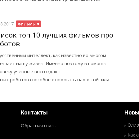
бликовано
08.2017
ФИЛЬМЫ
исок топ 10 лучших фильмов про
ботов
усственный интеллект, как известно во многом
егчает нашу жизнь. Именно поэтому в помощь
овеку ученные воссоздают
ых роботов способных помогать нам в той, или...
Контакты
Новы
Олив
Обратная связь
Как 