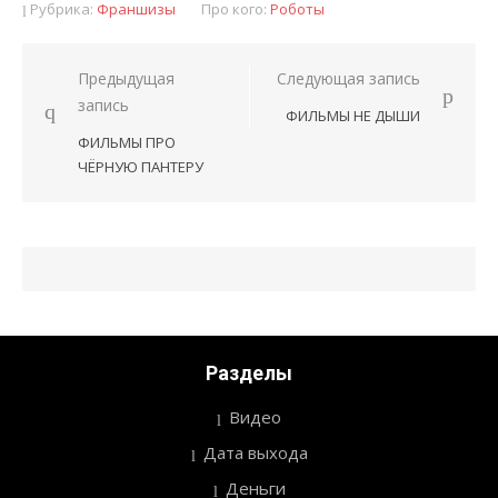
Рубрика:
Франшизы
Про кого:
Роботы
Предыдущая
Следующая запись
Навигация
запись
ФИЛЬМЫ НЕ ДЫШИ
по
ФИЛЬМЫ ПРО
записям
ЧЁРНУЮ ПАНТЕРУ
Разделы
Видео
Дата выхода
Деньги