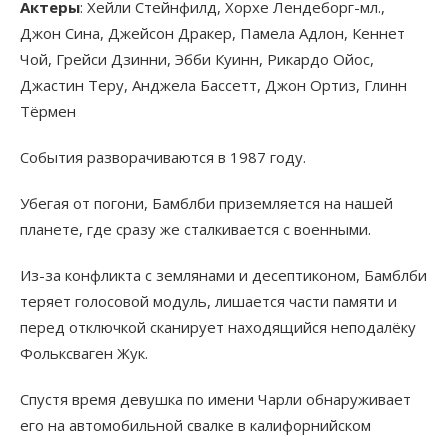
Актеры
: Хейли Стейнфилд, Хорхе Лендеборг-мл.,
Джон Сина, Джейсон Дракер, Памела Адлон, Кеннет
Чой, Грейси Дзинни, Эбби Куинн, Рикардо Ойос,
Джастин Теру, Анджела Бассетт, Джон Ортиз, Глинн
Тёрмен
События разворачиваются в 1987 году.
Убегая от погони, Бамблби приземляется на нашей
планете, где сразу же сталкивается с военными.
Из-за конфликта с землянами и десептиконом, Бамблби
теряет голосовой модуль, лишается части памяти и
перед отключкой сканирует находящийся неподалёку
Фольксваген Жук.
Спустя время девушка по имени Чарли обнаруживает
его на автомобильной свалке в калифорнийском