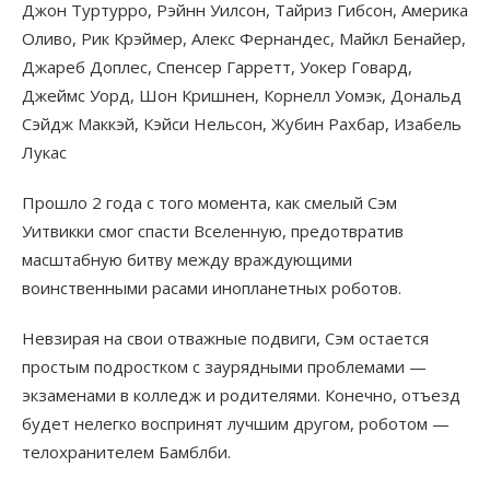
Джон Туртурро, Рэйнн Уилсон, Тайриз Гибсон, Америка
Оливо, Рик Крэймер, Алекс Фернандес, Майкл Бенайер,
Джареб Доплес, Спенсер Гарретт, Уокер Говард,
Джеймс Уорд, Шон Кришнен, Корнелл Уомэк, Дональд
Сэйдж Маккэй, Кэйси Нельсон, Жубин Рахбар, Изабель
Лукас
Прошло 2 года с того момента, как смелый Сэм
Уитвикки смог спасти Вселенную, предотвратив
масштабную битву между враждующими
воинственными расами инопланетных роботов.
Невзирая на свои отважные подвиги, Сэм остается
простым подростком с заурядными проблемами —
экзаменами в колледж и родителями. Конечно, отъезд
будет нелегко воспринят лучшим другом, роботом —
телохранителем Бамблби.