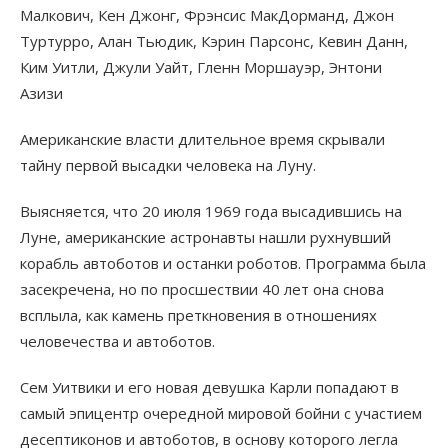
Малкович, Кен Джонг, Фрэнсис МакДорманд, Джон
Туртурро, Алан Тьюдик, Кэрин Парсонс, Кевин Данн,
Ким Уитли, Джули Уайт, Гленн Моршауэр, Энтони
Азизи
Американские власти длительное время скрывали
тайну первой высадки человека на Луну.
Выясняется, что 20 июля 1969 года высадившись на
Луне, американские астронавты нашли рухнувший
корабль автоботов и останки роботов. Программа была
засекречена, но по просшествии 40 лет она снова
всплыла, как камень преткновения в отношениях
человечества и автоботов.
Сем Уитвики и его новая девушка Карли попадают в
самый эпицентр очередной мировой бойни с участием
десептиконов и автоботов, в основу которого легла