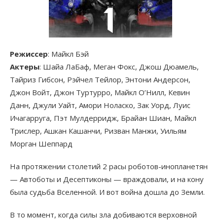
Режиссер
: Майкл Бэй
Актеры
: Шайа ЛаБаф, Меган Фокс, Джош Дюамель,
Тайриз Гибсон, Рэйчел Тейлор, Энтони Андерсон,
Джон Войт, Джон Туртурро, Майкл О’Нилл, Кевин
Данн, Джули Уайт, Амори Ноласко, Зак Уорд, Луис
Ичагарруга, Пэт Мулдерридж, Брайан Шиан, Майкл
Трислер, Ашкан Кашанчи, Ризван Манжи, Уильям
Морган Шеппард
На протяжении столетий 2 расы роботов-инопланетян
— Автоботы и Десептиконы — враждовали, и на кону
была судьба Вселенной. И вот война дошла до Земли.
В то момент, когда силы зла добиваются верховной