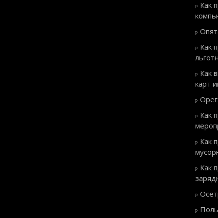
Как 
компь
Опят
Как 
льгот
Как 
карт 
Орег
Как 
мероп
Как 
мусор
Как 
заряд
Осет
Поль