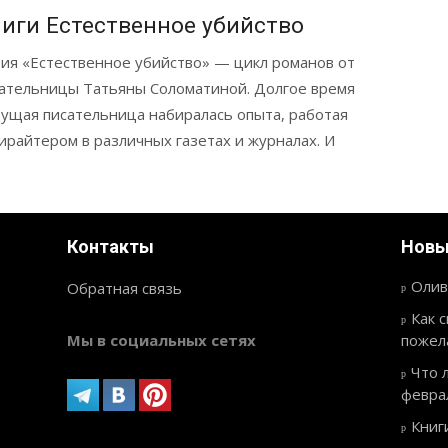
иги Естественное убийство
ия «Естественное убийство» — цикл романов от
ательницы Татьяны Соломатиной. Долгое время
ущая писательница набиралась опыта, работая
ирайтером в различных газетах и журналах. И
Контакты
Новы
Олив
Обратная связь
Как 
Мы в социальных сетях
пожел
Что 
февра
Книг