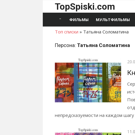
Перейти
TopSpiski.com
к
содержимому
ФИЛЬМЫ
МУЛЬТФИЛЬМЫ
Топ списки
»
Татьяна Соломатина
Персона:
Татьяна Соломатина
Опу
20.
Кн
Сер
ист
Пов
отд
непредсказуемости на каждом шагу 
Опу
11.