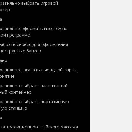
правильно выбрать игровой
ютер
а
правильно оформить ипотеку по
ной программе
выбрать сервис для оформления
иностранных банков
ано
правильно заказать выездной тир на
риятие
правильно выбрать пластиковый
ный контейнер
правильно выбрать портативную
ную станцию
р
за традиционного тайского массажа