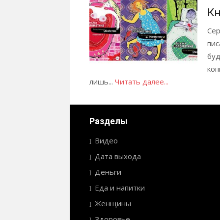
Кн
Сер
пис
буд
коп
лишь...
Читать далее...
Разделы
Видео
Дата выхода
Деньги
Еда и напитки
Женщины
Здоровье