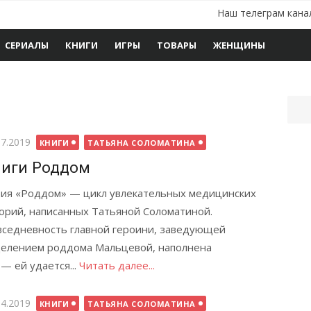
Наш телеграм кана
СЕРИАЛЫ
КНИГИ
ИГРЫ
ТОВАРЫ
ЖЕНЩИНЫ
бликовано
07.2019
КНИГИ
ТАТЬЯНА СОЛОМАТИНА
иги Роддом
ия «Роддом» — цикл увлекательных медицинских
орий, написанных Татьяной Соломатиной.
седневность главной героини, заведующей
елением роддома Мальцевой, наполнена
— ей удается...
Читать далее...
бликовано
04.2019
КНИГИ
ТАТЬЯНА СОЛОМАТИНА