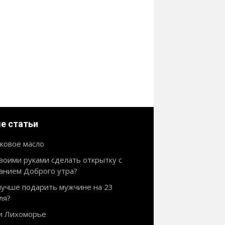
е статьи
ковое масло
своими руками сделать открытку с
анием Доброго утра?
лучше подарить мужчине на 23
ля?
и Лихоморье