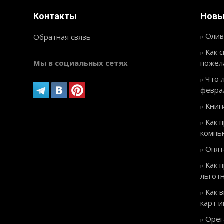
Контакты
Новы
Олив
Обратная связь
Как 
Мы в социальных сетях
пожел
Что 
февра
Книг
Как 
компь
Опят
Как 
льгот
Как 
карт 
Орег