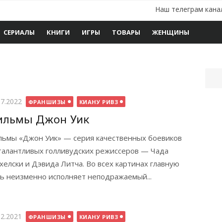
Наш телеграм кана
СЕРИАЛЫ
КНИГИ
ИГРЫ
ТОВАРЫ
ЖЕНЩИНЫ
бликовано
07.2022
ФРАНШИЗЫ
КИАНУ РИВЗ
ильмы Джон Уик
ьмы «Джон Уик» — серия качественных боевиков
талантливых голливудских режиссеров — Чада
хелски и Дэвида Литча. Во всех картинах главную
ь неизменно исполняет неподражаемый...
бликовано
12.2021
ФРАНШИЗЫ
КИАНУ РИВЗ