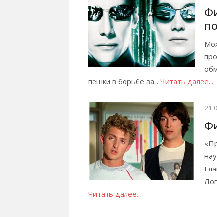
Фи
по
Мож
про
обм
пешки в борьбе за...
Читать далее...
Опу
21.
Фи
«Пр
нау
Гла
Лог
Читать далее...