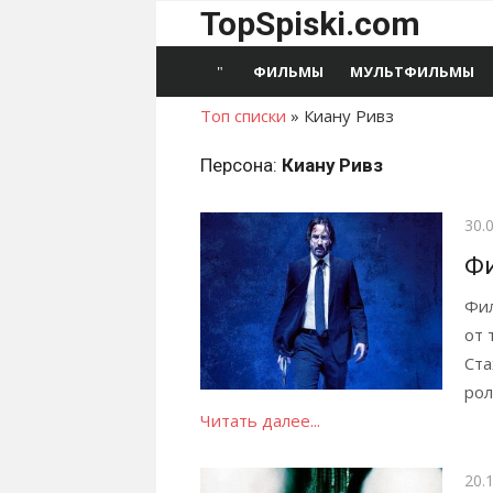
Перейти
TopSpiski.com
к
содержимому
ФИЛЬМЫ
МУЛЬТФИЛЬМЫ
Топ списки
»
Киану Ривз
Персона:
Киану Ривз
Опу
30.
Ф
Фил
от 
Ста
рол
Читать далее...
Опу
20.