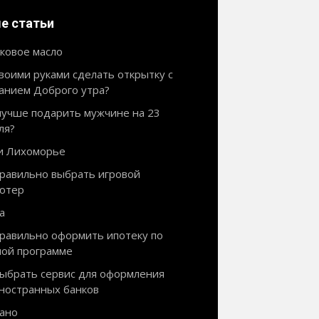
е статьи
ковое масло
своими руками сделать открытку с
анием Доброго утра?
лучше подарить мужчине на 23
ля?
и Лихоморье
правильно выбрать игровой
ютер
а
правильно оформить ипотеку по
ной программе
выбрать сервис для оформления
иностранных банков
ано