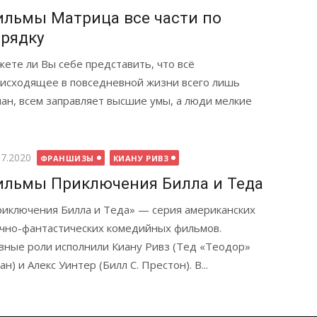
льмы Матрица все части по
рядку
ете ли Вы себе представить, что всё
исходящее в повседневной жизни всего лишь
ан, всем заправляет высшие умы, а люди мелкие
бликовано
07.2020
ФРАНШИЗЫ
КИАНУ РИВЗ
льмы Приключения Билла и Теда
иключения Билла и Теда» — серия американских
чно-фантастических комедийных фильмов.
вные роли исполнили Киану Ривз (Тед «Теодор»
ан) и Алекс Уинтер (Билл С. Престон). В...