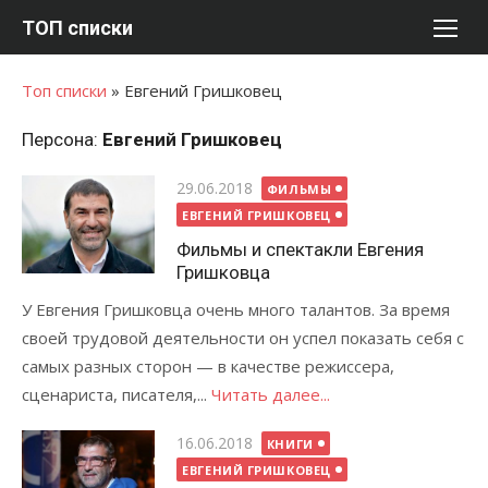
Перейти
ТОП списки
к
содержимому
Топ списки
»
Евгений Гришковец
Персона:
Евгений Гришковец
Опубликовано
29.06.2018
ФИЛЬМЫ
ЕВГЕНИЙ ГРИШКОВЕЦ
Фильмы и спектакли Евгения
Гришковца
У Евгения Гришковца очень много талантов. За время
своей трудовой деятельности он успел показать себя с
самых разных сторон — в качестве режиссера,
сценариста, писателя,...
Читать далее...
Опубликовано
16.06.2018
КНИГИ
ЕВГЕНИЙ ГРИШКОВЕЦ