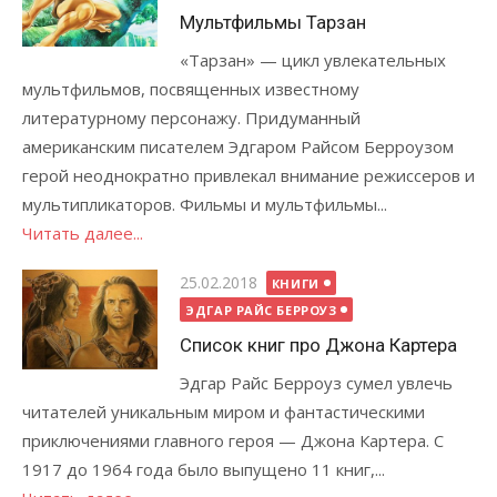
Мультфильмы Тарзан
«Тарзан» — цикл увлекательных
мультфильмов, посвященных известному
литературному персонажу. Придуманный
американским писателем Эдгаром Райсом Берроузом
герой неоднократно привлекал внимание режиссеров и
мультипликаторов. Фильмы и мультфильмы...
Читать далее...
Опубликовано
25.02.2018
КНИГИ
ЭДГАР РАЙС БЕРРОУЗ
Список книг про Джона Картера
Эдгар Райс Берроуз сумел увлечь
читателей уникальным миром и фантастическими
приключениями главного героя — Джона Картера. С
1917 до 1964 года было выпущено 11 книг,...