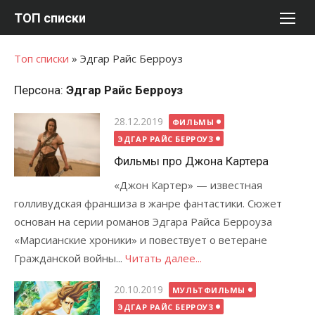
Перейти
ТОП списки
к
содержимому
Топ списки
»
Эдгар Райс Берроуз
Персона:
Эдгар Райс Берроуз
Опубликовано
28.12.2019
ФИЛЬМЫ
ЭДГАР РАЙС БЕРРОУЗ
Фильмы про Джона Картера
«Джон Картер» — известная
голливудская франшиза в жанре фантастики. Сюжет
основан на серии романов Эдгара Райса Берроуза
«Марсианские хроники» и повествует о ветеране
Гражданской войны...
Читать далее...
Опубликовано
20.10.2019
МУЛЬТФИЛЬМЫ
ЭДГАР РАЙС БЕРРОУЗ