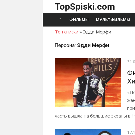
Перейти
TopSpiski.com
к
содержимому
ФИЛЬМЫ
МУЛЬТФИЛЬМЫ
Топ списки
»
Эдди Мерфи
Персона:
Эдди Мерфи
Опу
31.
Фи
Хи
«По
жан
при
часть вышла на большие экраны в 19
Опу
17.