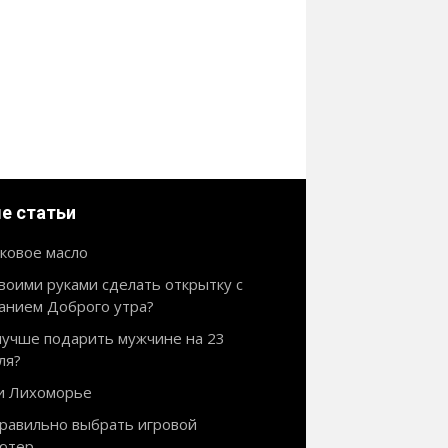
е статьи
ковое масло
своими руками сделать открытку с
анием Доброго утра?
лучше подарить мужчине на 23
ля?
и Лихоморье
правильно выбрать игровой
ютер