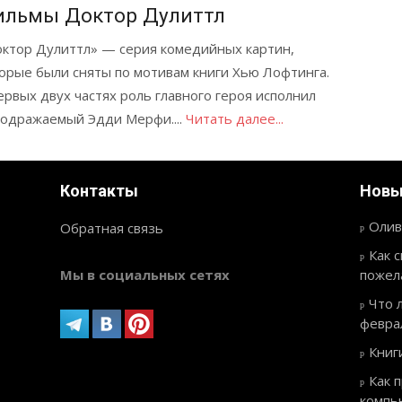
ильмы Доктор Дулиттл
ктор Дулиттл» — серия комедийных картин,
орые были сняты по мотивам книги Хью Лофтинга.
ервых двух частях роль главного героя исполнил
одражаемый Эдди Мерфи....
Читать далее...
Контакты
Новы
Олив
Обратная связь
Как 
Мы в социальных сетях
пожел
Что 
февра
Книг
Как 
компь