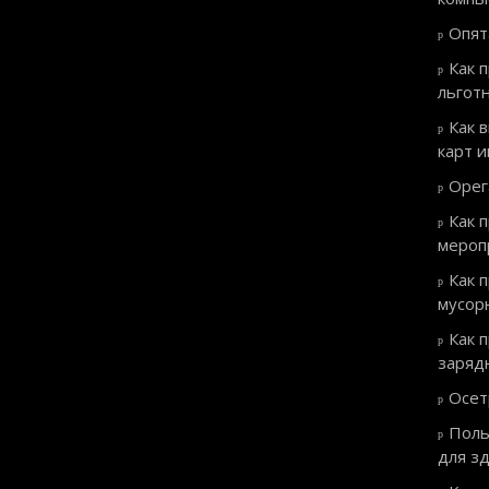
Опят
Как 
льгот
Как 
карт 
Орег
Как 
мероп
Как 
мусор
Как 
заряд
Осет
Поль
для з