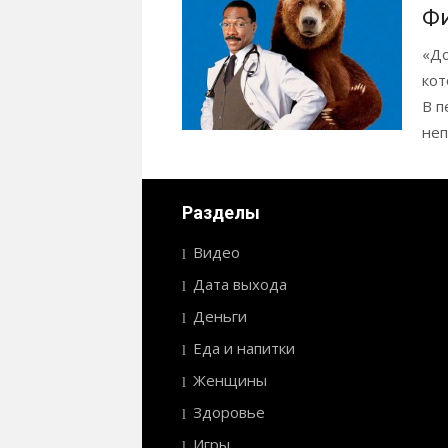
Ф
«До
кот
В п
неп
Разделы
Видео
Дата выхода
Деньги
Еда и напитки
Женщины
Здоровье
Игры