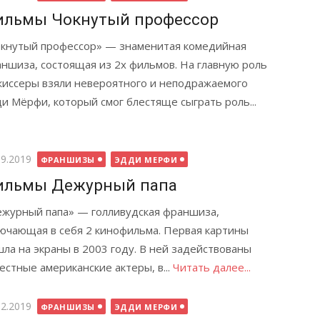
ильмы Чокнутый профессор
кнутый профессор» — знаменитая комедийная
ншиза, состоящая из 2х фильмов. На главную роль
иссеры взяли невероятного и неподражаемого
и Мёрфи, который смог блестяще сыграть роль...
бликовано
09.2019
ФРАНШИЗЫ
ЭДДИ МЕРФИ
ильмы Дежурный папа
журный папа» — голливудская франшиза,
ючающая в себя 2 кинофильма. Первая картины
ла на экраны в 2003 году. В ней задействованы
естные американские актеры, в...
Читать далее...
бликовано
02.2019
ФРАНШИЗЫ
ЭДДИ МЕРФИ