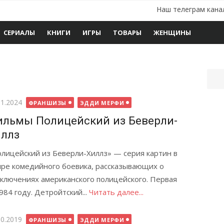
Наш телеграм кана
СЕРИАЛЫ
КНИГИ
ИГРЫ
ТОВАРЫ
ЖЕНЩИНЫ
бликовано
01.2024
ФРАНШИЗЫ
ЭДДИ МЕРФИ
льмы Полицейский из Беверли-
ллз
лицейский из Беверли-Хиллз» — серия картин в
ре комедийного боевика, рассказывающих о
ключениях американского полицейского. Первая
84 году. Детройтский...
Читать далее...
бликовано
10.2019
ФРАНШИЗЫ
ЭДДИ МЕРФИ