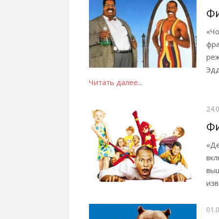
Ф
«Чо
фра
реж
Эдд
Читать далее...
Опу
24.
Ф
«Де
вкл
выш
изв
Опу
01.