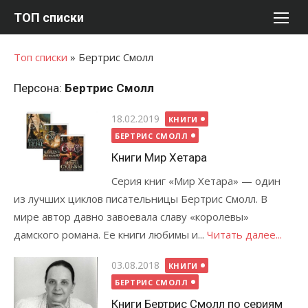
Перейти
ТОП списки
к
содержимому
Топ списки
»
Бертрис Смолл
Персона:
Бертрис Смолл
Опубликовано
18.02.2019
КНИГИ
БЕРТРИС СМОЛЛ
Книги Мир Хетара
Серия книг «Мир Хетара» — один
из лучших циклов писательницы Бертрис Смолл. В
мире автор давно завоевала славу «королевы»
дамского романа. Ее книги любимы и...
Читать далее...
Опубликовано
03.08.2018
КНИГИ
БЕРТРИС СМОЛЛ
Книги Бертрис Смолл по сериям