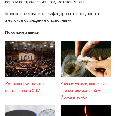
корова пострадала из-за идиотской моды.
Многие призывали квалифицировать поступок, как
жестокое обращение с животными.
Похожие записи
:
Кот планирует войти в
Ученые узнали, как спайсы
состав сената США
превратили жителей Нью-
Йорка в зомби