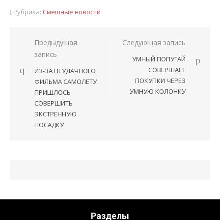
Рубрика:
Смешные новости
Предыдущая
Следующая запись
Навигация
запись
УМНЫЙ ПОПУГАЙ
по
СОВЕРШАЕТ
ИЗ-ЗА НЕУДАЧНОГО
записям
ПОКУПКИ ЧЕРЕЗ
ФИЛЬМА САМОЛЕТУ
УМНУЮ КОЛОНКУ
ПРИШЛОСЬ
СОВЕРШИТЬ
ЭКСТРЕННУЮ
ПОСАДКУ
Разделы