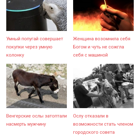
Умный попугай совершает
Женщина возомнила себя
покупки через умную
Богом и чуть не сожгла
колонку
себя с машиной
Венгерские ослы затоптали
Ослу отказали в
насмерть мужчину
возможности стать членом
городского совета