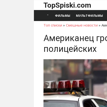
Перейти
TopSpiski.com
к
содержимому
ФИЛЬМЫ
МУЛЬТФИЛЬМЫ
Топ списки
»
Смешные новости
»
Ам
Американец гро
полицейских