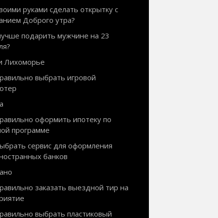
своими руками сделать открытку с
анием Доброго утра?
лучше подарить мужчине на 23
ля?
и Лихоморье
правильно выбрать игровой
ютер
а
правильно оформить ипотеку по
ной программе
выбрать сервис для оформления
иностранных банков
ано
правильно заказать выездной тир на
риятие
правильно выбрать пластиковый