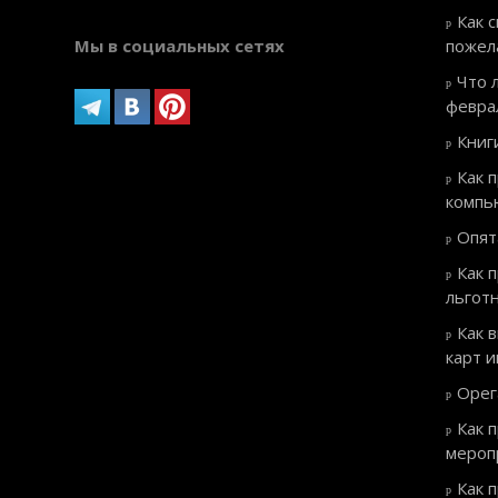
Как 
Мы в социальных сетях
пожел
Что 
февра
Книг
Как 
компь
Опят
Как 
льгот
Как 
карт 
Орег
Как 
мероп
Как 