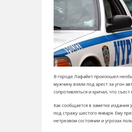
В городе Лафайет произошел необы
мужчину взяли под арест за угон а
сопротивляться и кричал, что съест 
Как сообщается в заметке издания J
под стражу шестого января. Ему пр
нетрезвом состоянии и угрозах пол