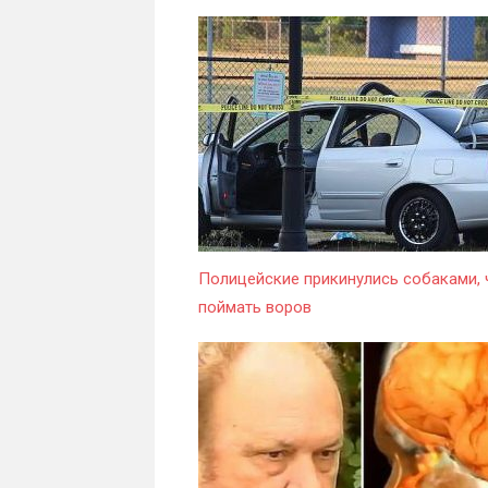
Полицейские прикинулись собаками,
поймать воров