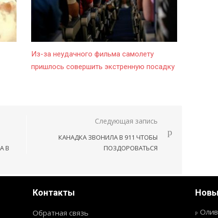
Из-за неудачного фильма самолету
пришлось совершить экстренную посадку
Следующая запись
КАНАДКА ЗВОНИЛА В 911 ЧТОБЫ
А В
ПОЗДОРОВАТЬСЯ
Контакты
Новы
Олив
Обратная связь