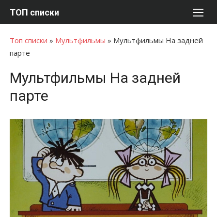
Перейти
ТОП списки
к
содержимому
Топ списки
»
Мультфильмы
»
Мультфильмы На задней
парте
Мультфильмы На задней
парте