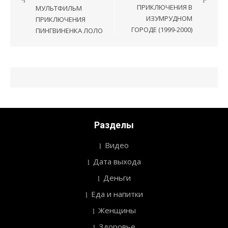
по
ПРИКЛЮЧЕНИЯ В
МУЛЬТФИЛЬМ
записям
ИЗУМРУДНОМ
ПРИКЛЮЧЕНИЯ
ГОРОДЕ (1999-2000)
ПИНГВИНЕНКА ЛОЛО
Разделы
Видео
Дата выхода
Деньги
Еда и напитки
Женщины
Здоровье