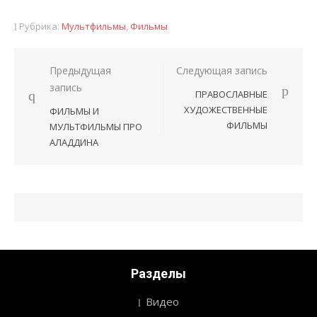
Рубрика:
Мультфильмы
,
Фильмы
Предыдущая
Следующая запись
Навигация
запись
ПРАВОСЛАВНЫЕ
по
ХУДОЖЕСТВЕННЫЕ
ФИЛЬМЫ И
записям
ФИЛЬМЫ
МУЛЬТФИЛЬМЫ ПРО
АЛАДДИНА
Разделы
Видео