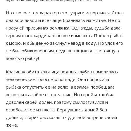
Но с возрастом характер его супруги испортился. Стала
она ворчливой и все чаще бранилась на житье. Не по
нраву ей привычная землянка. Однажды, судьба дала
героям шанс кардинально все изменить. Пошел рыбак
к морю, и обыденно закинул невод в воду. Но улов его
не был обыкновенным, ведь вытащил он настоящую
золотую рыбку!
Красивая обитательница водных глубин взмолилась
человеческим голосом о пощаде. Она попросила
рыбака отпустить ее на волю, а взамен пообещала
выполнить любое его желание. Но герой и так был
доволен своей долей, поэтому смилостивился и
освободил ее из плена. Вернувшись домой без
добычи, старик рассказал о чудесной встрече своей
жене.