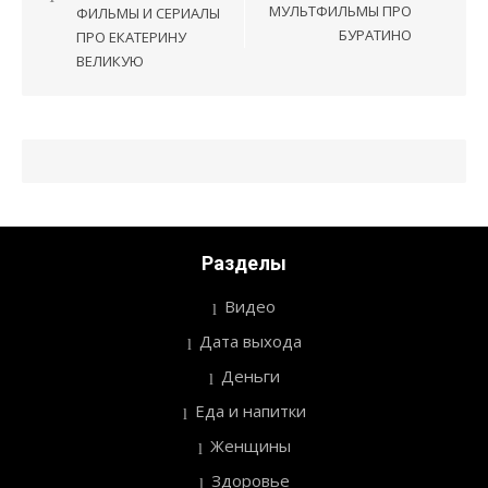
по
МУЛЬТФИЛЬМЫ ПРО
ФИЛЬМЫ И СЕРИАЛЫ
записям
БУРАТИНО
ПРО ЕКАТЕРИНУ
ВЕЛИКУЮ
Разделы
Видео
Дата выхода
Деньги
Еда и напитки
Женщины
Здоровье