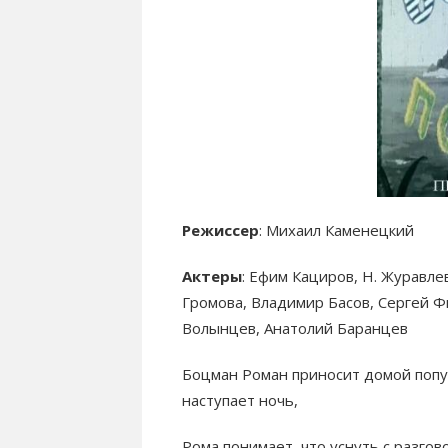
Режиссер
: Михаил Каменецкий
Актеры
: Ефим Кациров, Н. Журавле
Громова, Владимир Басов, Сергей Ф
Волынцев, Анатолий Баранцев
Боцман Роман приносит домой попуг
наступает ночь,
Рома понимает, что уснуть с разгов