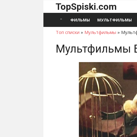
Перейти
TopSpiski.com
к
содержимому
ФИЛЬМЫ
МУЛЬТФИЛЬМЫ
Топ списки
»
Мультфильмы
»
Мультф
Мультфильмы Б