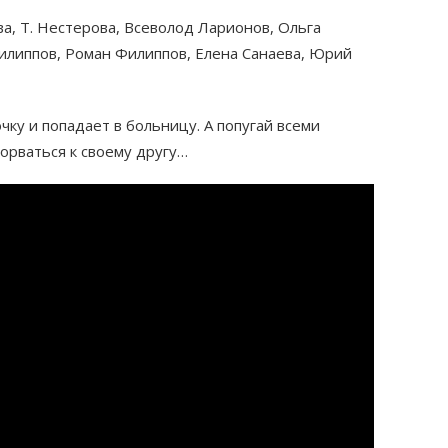
ва, Т. Нестерова, Всеволод Ларионов, Ольга
илиппов, Роман Филиппов, Елена Санаева, Юрий
ку и попадает в больницу. А попугай всеми
орваться к своему другу…