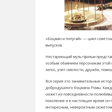
«Боцман и попугай» — цикл советс
выпусков.
Нестареющий мультфильм представл
особым обаянием персонажам этой в
легко, учит смелости, дружбе, пом
Вся серия это занимательные истор
добродушного боцмана Ромы. Кажды
сюжет из повседневности полюбивш
поколение и в настоящее время он
интересным, невероятным сюжетом