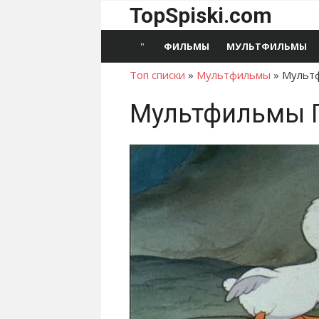
Перейти
TopSpiski.com
к
содержимому
ФИЛЬМЫ
МУЛЬТФИЛЬМЫ
Топ списки
»
Мультфильмы
»
Мультф
Мультфильмы Г