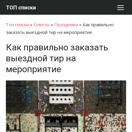
Перейти
ТОП списки
к
содержимому
Топ списки
»
Советы
»
Праздники
»
Как правильно
заказать выездной тир на мероприятие
Как правильно заказать
выездной тир на
мероприятие