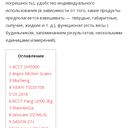
погрешность), удобство индивидуального
использования (в зависимости от того, какие продукты
предполагается взвешивать — твёрдые, габаритные,
сыпучие, жидкие и т. д.), функционал (есть весы с
будильником, запоминанием результатов, несколькими
единицами измерений).
Оглавление
1
ACCT UH5000
2
Anpro Kitchen Scales
3
Mucheng
4
YIERYI TSC01758
5
CX-2018
6
ACCT Fang i2000-2kg
7
WanHenDa
8
Sinocare OZ/ML/G
9
GASON Z1s