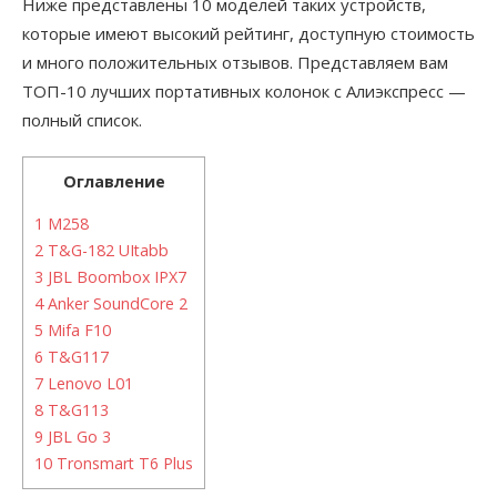
Ниже представлены 10 моделей таких устройств,
которые имеют высокий рейтинг, доступную стоимость
и много положительных отзывов. Представляем вам
ТОП-10 лучших портативных колонок с Алиэкспресс —
полный список.
Оглавление
1
M258
2
T&G-182 UItabb
3
JBL Boombox IPX7
4
Anker SoundCore 2
5
Mifa F10
6
T&G117
7
Lenovo L01
8
T&G113
9
JBL Go 3
10
Tronsmart T6 Plus