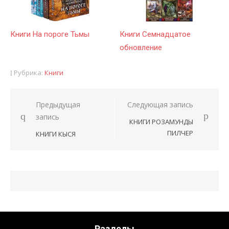
Книги На пороге Тьмы
Книги Семнадцатое
обновление
Рубрика:
Книги
Предыдущая
Следующая запись
Навигация
запись
КНИГИ РОЗАМУНДЫ
по
ПИЛЧЕР
КНИГИ КЫСЯ
записям
Разделы