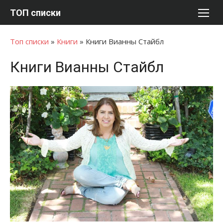
Перейти
ТОП списки
к
содержимому
Топ списки
»
Книги
»
Книги Вианны Стайбл
Книги Вианны Стайбл