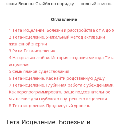
книги Вианны Стайбл по порядку — полный список.
Оглавление
1
Тета Исцеление. Болезни и расстройства от А до Я
2
Тета-исцеление. Уникальный метод активации
жизненной энергии
3
Ритм Тета-исцеления
4
На крыльях любви. История создания метода Тета-
исцеления
5
Семь планов существования
6
Тета-исцеление. Как найти родственную душу
7
Тета-исцеление. Глубинная работа с убеждениями.
Как перепрограммировать ваше подсознательное
мышление для глубокого внутреннего исцеления
8
Тета-исцеление. Продвинутый уровень
Тета Исцеление. Болезни и