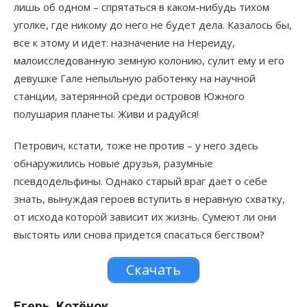
лишь об одном – спрятаться в каком-нибудь тихом
уголке, где никому до него не будет дела. Казалось бы,
все к этому и идет: назначение на Нереиду,
малоисследованную земную колонию, сулит ему и его
девушке Гале непыльную работенку на научной
станции, затерянной среди островов Южного
полушария планеты. Живи и радуйся!
Петрович, кстати, тоже не против – у него здесь
обнаружились новые друзья, разумные
псевдодельфины. Однако старый враг дает о себе
знать, вынуждая героев вступить в неравную схватку,
от исхода которой зависит их жизнь. Сумеют ли они
выстоять или снова придется спасаться бегством?
Скачать
Егерь. Котёнок