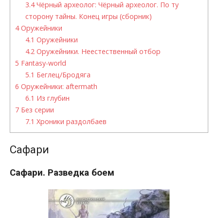
3.4
Чёрный археолог: Чёрный археолог. По ту
сторону тайны. Конец игры (сборник)
4
Оружейники
4.1
Оружейники
4.2
Оружейники. Неестественный отбор
5
Fantasy-world
5.1
Беглец/Бродяга
6
Оружейники: aftermath
6.1
Из глубин
7
Без серии
7.1
Хроники раздолбаев
Сафари
Сафари. Разведка боем