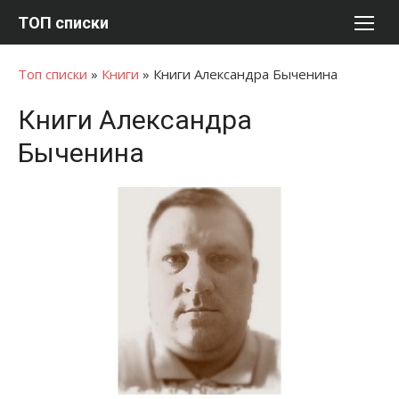
Перейти
ТОП списки
к
содержимому
Топ списки
»
Книги
»
Книги Александра Быченина
Книги Александра
Быченина