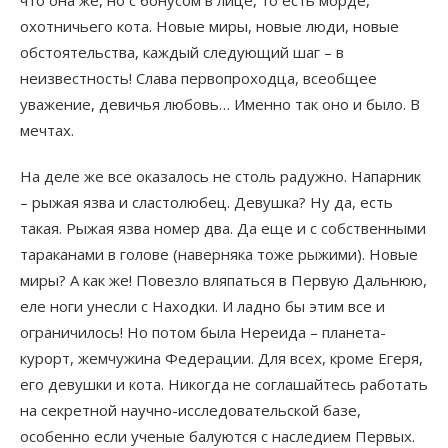
что она же, но с бонусом в лице, то есть морде,
охотничьего кота. Новые миры, новые люди, новые
обстоятельства, каждый следующий шаг – в
неизвестность! Слава первопроходца, всеобщее
уважение, девичья любовь… Именно так оно и было. В
мечтах.
На деле же все оказалось не столь радужно. Напарник
– рыжая язва и сластолюбец. Девушка? Ну да, есть
такая. Рыжая язва номер два. Да еще и с собственными
тараканами в голове (наверняка тоже рыжими). Новые
миры? А как же! Повезло вляпаться в Первую Дальнюю,
еле ноги унесли с Находки. И ладно бы этим все и
ограничилось! Но потом была Нереида – планета-
курорт, жемчужина Федерации. Для всех, кроме Егеря,
его девушки и кота. Никогда не соглашайтесь работать
на секретной научно-исследовательской базе,
особенно если ученые балуются с наследием Первых.