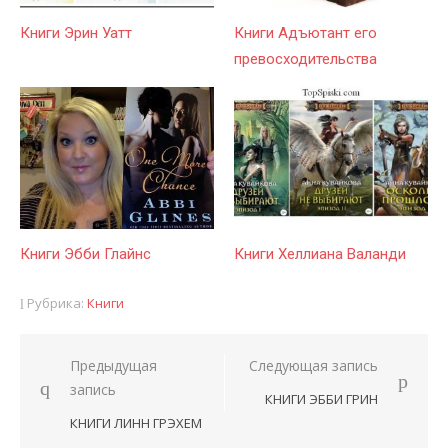
Книги Эрин Уатт
Книги Адъютант его
превосходительства
Книги Эбби Глайнс
Книги Хеллиана Валанди
Рубрика:
Книги
Предыдущая
Следующая запись
Навигация
запись
КНИГИ ЭББИ ГРИН
по
КНИГИ ЛИНН ГРЭХЕМ
записям