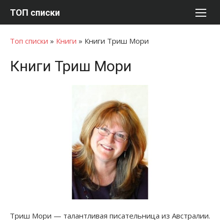
Перейти
ТОП списки
к
содержимому
Топ списки
»
Книги
»
Книги Триш Мори
Книги Триш Мори
Триш Мори — талантливая писательница из Австралии.