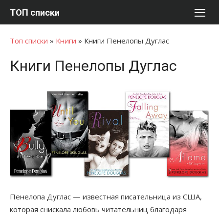
Перейти
ТОП списки
к
содержимому
Топ списки
»
Книги
»
Книги Пенелопы Дуглас
Книги Пенелопы Дуглас
Пенелопа Дуглас — известная писательница из США,
которая снискала любовь читательниц благодаря