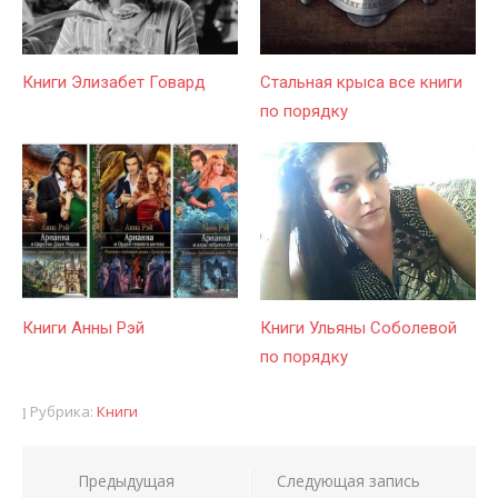
Книги Элизабет Говард
Стальная крыса все книги
по порядку
Книги Анны Рэй
Книги Ульяны Соболевой
по порядку
Рубрика:
Книги
Предыдущая
Следующая запись