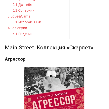
2.1
До тебя
2.2
Соперник
3
Love&Game
3.1
Испорченный
4
Без серии
4.1
Падение
Main Street. Коллекция «Скарлет»
Агрессор