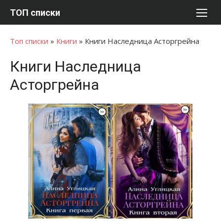
Перейти
ТОП списки
к
содержимому
Топ списки
»
Книги
»
Книги Наследница Асторгрейна
Книги Наследница
Асторгрейна