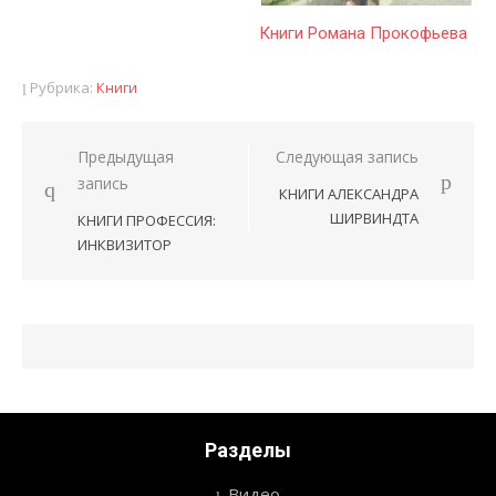
Книги Романа Прокофьева
Рубрика:
Книги
Предыдущая
Следующая запись
Навигация
запись
КНИГИ АЛЕКСАНДРА
по
ШИРВИНДТА
КНИГИ ПРОФЕССИЯ:
записям
ИНКВИЗИТОР
Разделы
Видео