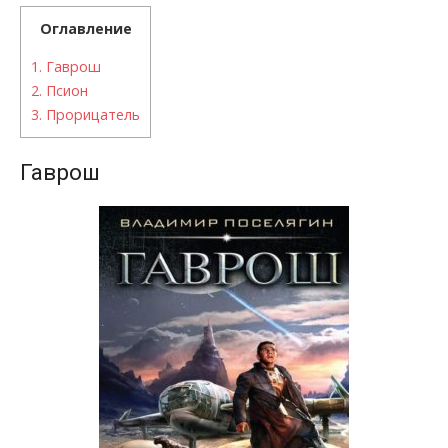
Оглавление
1.
Гаврош
2.
Псион
3.
Прорицатель
Гаврош