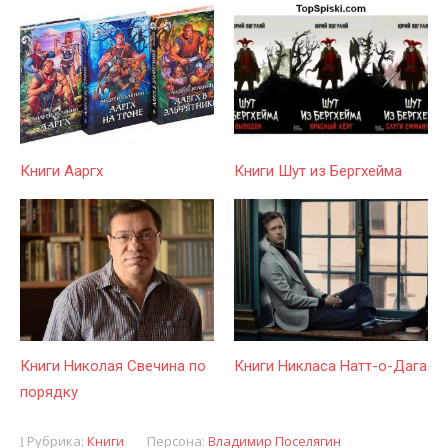
Книги Ааргх
Книги Шут из Бергхейма
Книги Николая Свечина по
Книги Никласа Натт-о-Дага
порядку
Рубрика:
Книги
Персона:
Владимир Поселягин