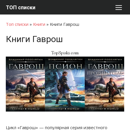
Перейти
ТОП списки
к
содержимому
Топ списки
»
Книги
»
Книги Гаврош
Книги Гаврош
Цикл «Гаврош» — популярная серия известного