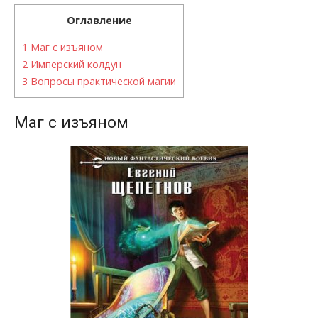
Оглавление
1
Маг с изъяном
2
Имперский колдун
3
Вопросы практической магии
Маг с изъяном