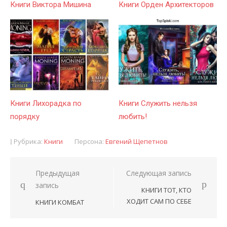
Книги Виктора Мишина
Книги Орден Архитекторов
Книги Лихорадка по
Книги Служить нельзя
порядку
любить!
Рубрика:
Книги
Персона:
Евгений Щепетнов
Предыдущая
Следующая запись
Навигация
запись
КНИГИ ТОТ, КТО
по
ХОДИТ САМ ПО СЕБЕ
КНИГИ КОМБАТ
записям