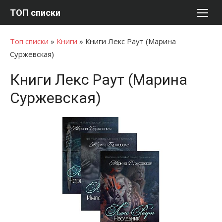
Перейти
ТОП списки
к
содержимому
Топ списки
»
Книги
»
Книги Лекс Раут (Марина
Суржевская)
Книги Лекс Раут (Марина
Суржевская)