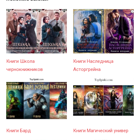
Книги Школа
Книги Наследница
чернокнижников
Асторгрейна
Книги Бард
Книги Магический универ