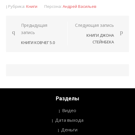
Рубрика:
Книги
Персона:
Андрей Васильев
Предыдущая
Следующая запись
Навигация
запись
КНИГИ ДЖОНА
по
СТЕЙНБЕКА
КНИГИ КОВЧЕГ 5.0
записям
Разделы
Видео
Дата выхода
Деньги