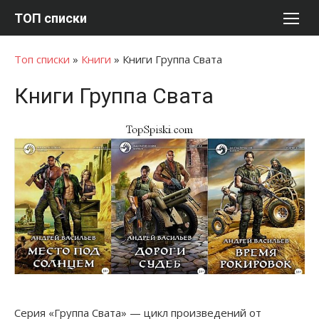
Перейти
ТОП списки
к
содержимому
Топ списки
»
Книги
»
Книги Группа Свата
Книги Группа Свата
Серия «Группа Свата» — цикл произведений от