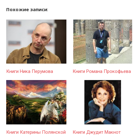
Похожие записи
:
Книги Ника Перумова
Книги Романа Прокофьева
Книги Катерины Полянской
Книги Джудит Макнот