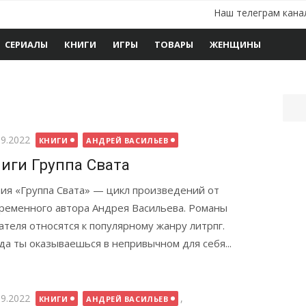
Наш телеграм кана
СЕРИАЛЫ
КНИГИ
ИГРЫ
ТОВАРЫ
ЖЕНЩИНЫ
бликовано
09.2022
КНИГИ
АНДРЕЙ ВАСИЛЬЕВ
иги Группа Свата
ия «Группа Свата» — цикл произведений от
ременного автора Андрея Васильева. Романы
ателя относятся к популярному жанру литрпг.
да ты оказываешься в непривычном для себя...
бликовано
09.2022
,
КНИГИ
АНДРЕЙ ВАСИЛЬЕВ