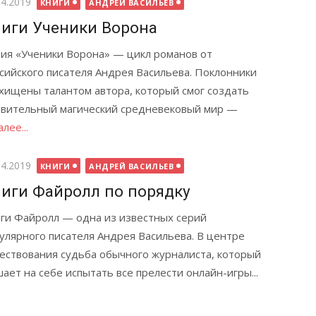
бликовано
04.2019
КНИГИ
АНДРЕЙ ВАСИЛЬЕВ
иги Ученики Ворона
ия «Ученики Ворона» — цикл романов от
сийского писателя Андрея Васильева. Поклонники
хищены талантом автора, который смог создать
вительный магический средневековый мир —
лее...
бликовано
04.2019
КНИГИ
АНДРЕЙ ВАСИЛЬЕВ
иги Файролл по порядку
ги Файролл — одна из известных серий
улярного писателя Андрея Васильева. В центре
ествования судьба обычного журналиста, который
ает на себе испытать все прелести онлайн-игры...