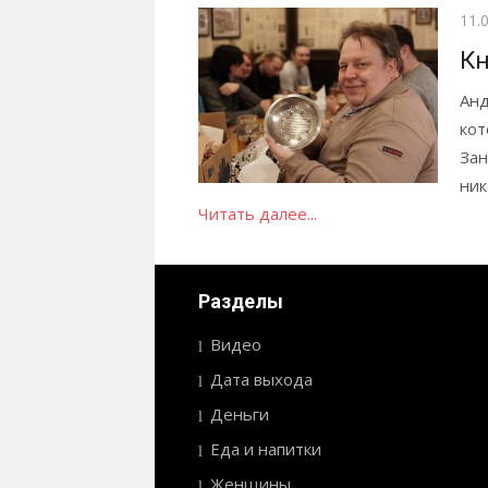
Опу
11.
Кн
Анд
кот
Зан
ник
Читать далее...
Разделы
Видео
Дата выхода
Деньги
Еда и напитки
Женщины