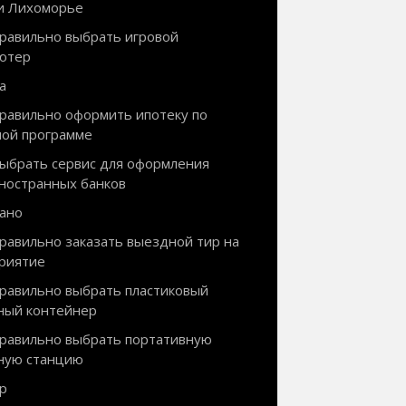
и Лихоморье
правильно выбрать игровой
ютер
а
правильно оформить ипотеку по
ной программе
выбрать сервис для оформления
иностранных банков
ано
правильно заказать выездной тир на
риятие
правильно выбрать пластиковый
ный контейнер
правильно выбрать портативную
ную станцию
р