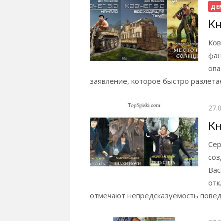
ДЕ
Кн
Ков
фан
опа
заявление, которое быстро разлетае
Опу
27.
Кн
Сер
соз
Вас
отк
отмечают непредсказуемость поведе