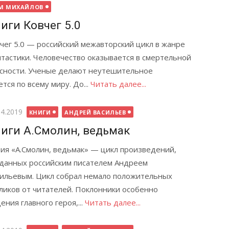
М МИХАЙЛОВ
иги Ковчег 5.0
чег 5.0 — российский межавторский цикл в жанре
тастики. Человечество оказывается в смертельной
сности. Ученые делают неутешительное
тся по всему миру. До...
Читать далее...
бликовано
04.2019
КНИГИ
АНДРЕЙ ВАСИЛЬЕВ
иги А.Смолин, ведьмак
ия «А.Смолин, ведьмак» — цикл произведений,
данных российским писателем Андреем
ильевым. Цикл собрал немало положительных
ликов от читателей. Поклонники особенно
ния главного героя,...
Читать далее...