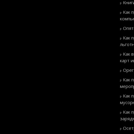
Книг
Как 
компь
Опят
Как 
льгот
Как 
карт 
Орег
Как 
мероп
Как 
мусор
Как 
заряд
Осет