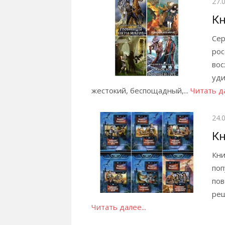
Опу
27.
Кн
Сер
рос
вос
уди
жестокий, беспощадный,...
Читать да
Опу
24.
Кн
Кни
поп
пов
реш
Читать далее...