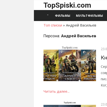
Перейти
TopSpiski.com
к
содержимому
ФИЛЬМЫ
МУЛЬТФИЛЬМЫ
Топ списки
»
Андрей Васильев
Персона:
Андрей Васильев
Опу
23.
Кн
Сер
сов
пис
Ког
Читать далее...
Опу
23.