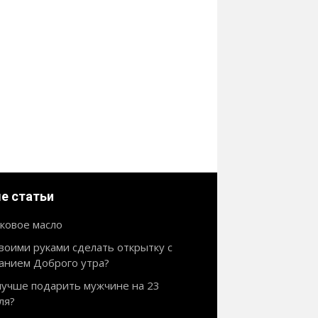
е статьи
ковое масло
своими руками сделать открытку с
анием Доброго утра?
лучше подарить мужчине на 23
ля?