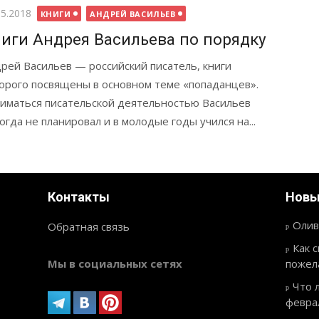
бликовано
05.2018
КНИГИ
АНДРЕЙ ВАСИЛЬЕВ
иги Андрея Васильева по порядку
рей Васильев — российский писатель, книги
орого посвящены в основном теме «попаданцев».
иматься писательской деятельностью Васильев
огда не планировал и в молодые годы учился на...
Контакты
Новы
Олив
Обратная связь
Как 
Мы в социальных сетях
пожел
Что 
февра