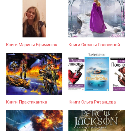
Книги Марины Ефиминюк
Книги Оксаны Головиной
Книги Практикантка
Книги Ольга Рязанцева