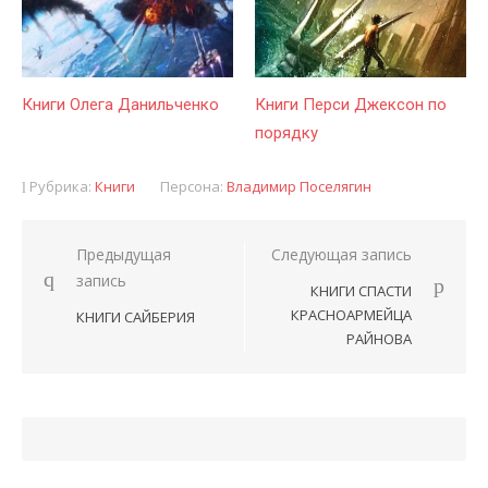
Книги Олега Данильченко
Книги Перси Джексон по
порядку
Рубрика:
Книги
Персона:
Владимир Поселягин
Предыдущая
Следующая запись
Навигация
запись
КНИГИ СПАСТИ
по
КРАСНОАРМЕЙЦА
КНИГИ САЙБЕРИЯ
записям
РАЙНОВА