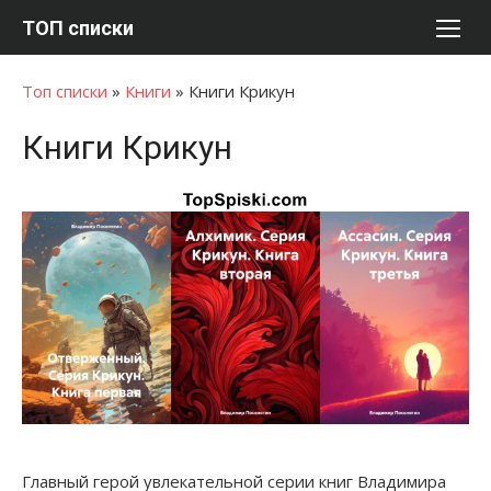
Перейти
ТОП списки
к
содержимому
Топ списки
»
Книги
»
Книги Крикун
Книги Крикун
Главный герой увлекательной серии книг Владимира