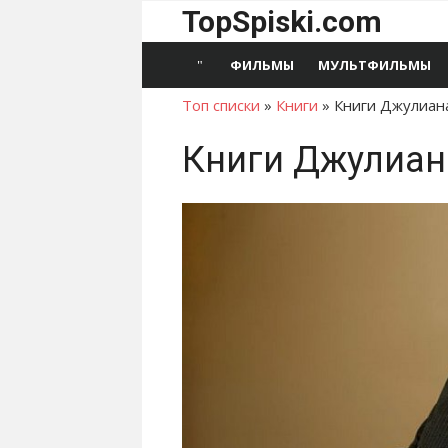
Перейти
TopSpiski.com
к
содержимому
ФИЛЬМЫ
МУЛЬТФИЛЬМЫ
Топ списки
»
Книги
»
Книги Джулиан
Книги Джулиан