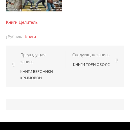
Книги Целитель
Рубрика:
Книги
Предыдущая
Следующая запись
Навигация
запись
КНИГИ ТОРИ ОЗОЛС
по
КНИГИ ВЕРОНИКИ
записям
КРЫМОВОЙ