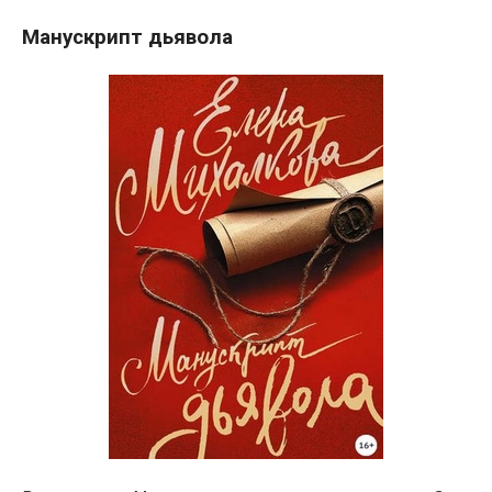
Манускрипт дьявола