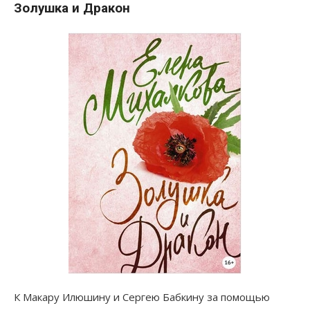
Золушка и Дракон
К Макару Илюшину и Сергею Бабкину за помощью