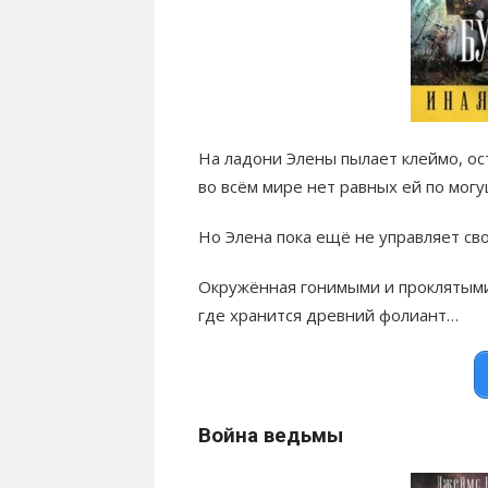
На ладони Элены пылает клеймо, о
во всём мире нет равных ей по могу
Но Элена пока ещё не управляет сво
Окружённая гонимыми и проклятыми
где хранится древний фолиант…
Война ведьмы