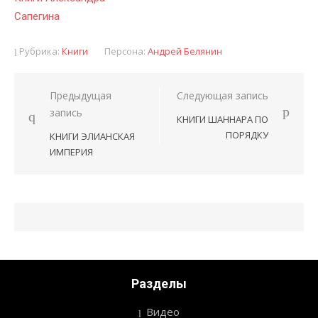
Сапегина
Рубрика:
Книги
Персона:
Андрей Белянин
Предыдущая
Следующая запись
Навигация
запись
КНИГИ ШАННАРА ПО
по
ПОРЯДКУ
КНИГИ ЭЛИАНСКАЯ
записям
ИМПЕРИЯ
Разделы
Видео