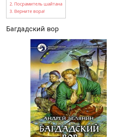
2.
Посрамитель шайтана
3.
Верните вора!
Багдадский вор