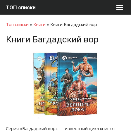
Перейти
ТОП списки
к
содержимому
Топ списки
»
Книги
»
Книги Багдадский вор
Книги Багдадский вор
Серия «Багдадский вор» — известный цикл книг от