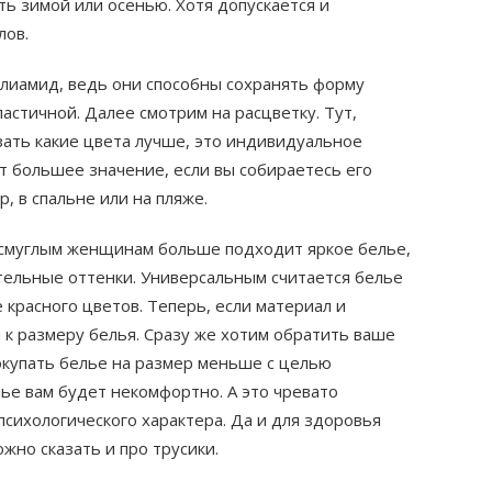
ть зимой или осенью. Хотя допускается и
лов.
олиамид, ведь они способны сохранять форму
ластичной. Далее смотрим на расцветку. Тут,
зать какие цвета лучше, это индивидуальное
ет большее значение, если вы собираетесь его
, в спальне или на пляже.
о смуглым женщинам больше подходит яркое белье,
тельные оттенки. Универсальным считается белье
е красного цветов. Теперь, если материал и
 к размеру белья. Сразу же хотим обратить ваше
покупать белье на размер меньше с целью
лье вам будет некомфортно. А это чревато
 психологического характера. Да и для здоровья
жно сказать и про трусики.