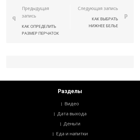
Предыдущая
Следующая запись
Навигация
запись
КАК ВЫБРАТЬ
по
НИЖНЕЕ БЕЛЬЕ
КАК ОПРЕДЕЛИТЬ
записям
РАЗМЕР ПЕРЧАТОК
Разделы
Видео
Дата выхода
Деньги
Еда и напитки