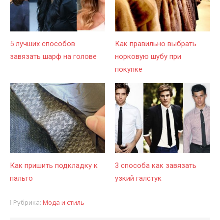
5 лучших способов
Как правильно выбрать
завязать шарф на голове
норковую шубу при
покупке
Как пришить подкладку к
3 способа как завязать
пальто
узкий галстук
Рубрика:
Мода и стиль