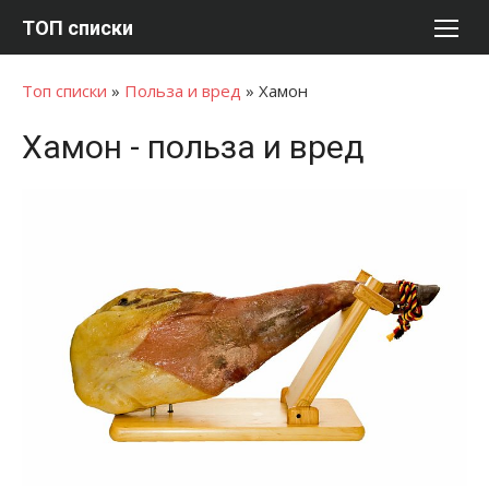
Перейти
ТОП списки
к
содержимому
Топ списки
»
Польза и вред
»
Хамон
Хамон - польза и вред