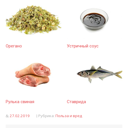
Орегано
Устричный соус
Рулька свиная
Ставрида
Опубликовано
27.02.2019
Рубрика:
Польза и вред