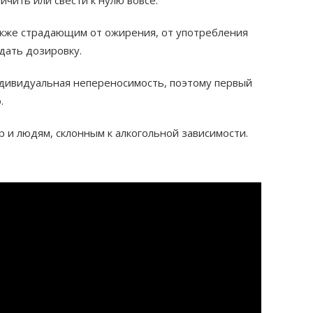
ичить или свести к нулю вовсе.
акже страдающим от ожирения, от употребления
дать дозировку.
ндивидуальная непереносимость, поэтому первый
.
 и людям, склонным к алкогольной зависимости.