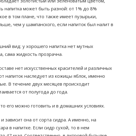
обладает золотистый или зеленоватым цветом,
ь напитка может быть разной: от 1% до 8%
ое в том плане, что также имеет пузырьки,
ьше, чем у шампанского, если напиток был налит в
шний вид: у хорошего напитка нет мутных
а, сама жидкость прозрачна.
составе нет искусственных красителей и различных
от напиток наследует из кожицы яблок, именно
ые. В течение двух месяцев происходит
аивается от полугода до года.
 то его можно готовить и в домашних условиях.
и зависит она от сорта сидра. А именно, на
ра в напитке. Если сидр сухой, то в нем
 то 47 ккал. Соответственно, в литровой бутылке