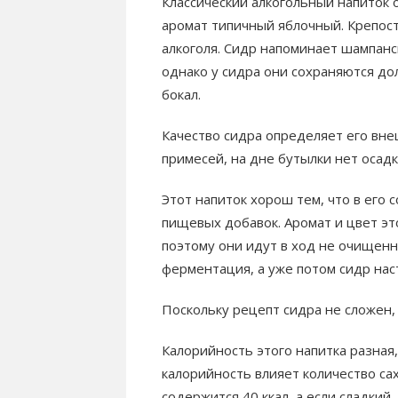
Классический алкогольный напиток 
аромат типичный яблочный. Крепост
алкоголя. Сидр напоминает шампанск
однако у сидра они сохраняются дол
бокал.
Качество сидра определяет его вне
примесей, на дне бутылки нет осадк
Этот напиток хорош тем, что в его 
пищевых добавок. Аромат и цвет эт
поэтому они идут в ход не очищенн
ферментация, а уже потом сидр наст
Поскольку рецепт сидра не сложен,
Калорийность этого напитка разная, 
калорийность влияет количество саха
содержится 40 ккал, а если сладкий,