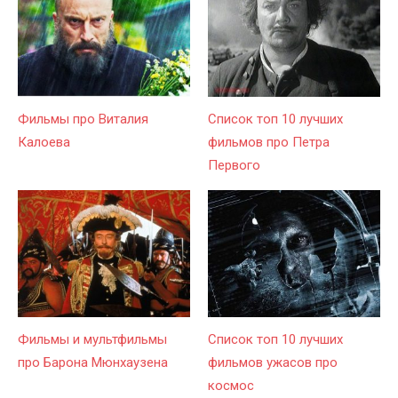
Фильмы про Виталия
Список топ 10 лучших
Калоева
фильмов про Петра
Первого
Фильмы и мультфильмы
Список топ 10 лучших
про Барона Мюнхаузена
фильмов ужасов про
космос