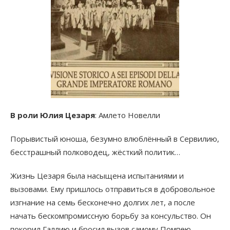
В роли Юлия Цезаря
: Амлето Новелли
Порывистый юноша, безумно влюблённый в Сервилию,
бесстрашный полководец, жёсткий политик…
Жизнь Цезаря была насыщена испытаниями и
вызовами. Ему пришлось отправиться в добровольное
изгнание на семь бесконечно долгих лет, а после
начать бескомпромиссную борьбу за консульство. Он
покорил Галлию и бросил вызов самому Помпею.