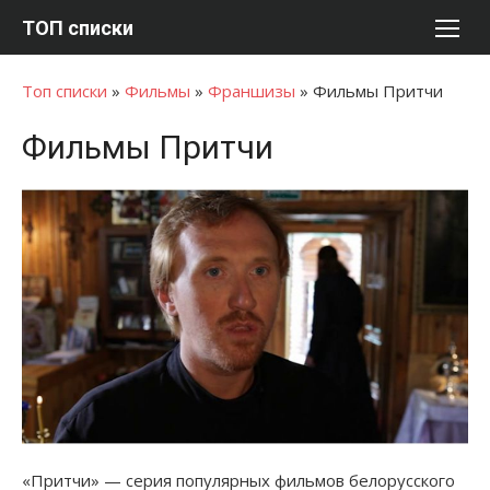
Перейти
ТОП списки
к
содержимому
Топ списки
»
Фильмы
»
Франшизы
»
Фильмы Притчи
Фильмы Притчи
«Притчи» — серия популярных фильмов белорусского