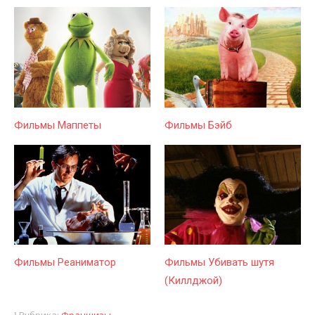
Фильмы Маппеты
Фильмы Бэйб
Фильмы Реаниматор
Фильмы Убивать шутя
(Киллджой)
Рубрика:
Франшизы