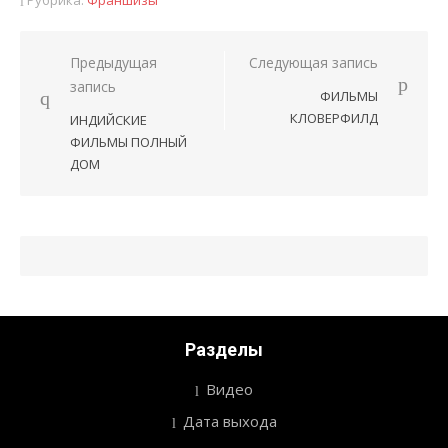
Предыдущая
Следующая запись
Навигация
запись
ФИЛЬМЫ
по
КЛОВЕРФИЛД
ИНДИЙСКИЕ
записям
ФИЛЬМЫ ПОЛНЫЙ
ДОМ
Разделы
Видео
Дата выхода